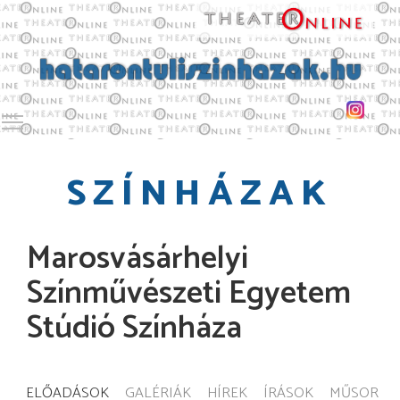
Toggle main menu visibility
SZÍNHÁZAK
Marosvásárhelyi
Színművészeti Egyetem
Stúdió Színháza
ELŐADÁSOK
GALÉRIÁK
HÍREK
ÍRÁSOK
MŰSOR