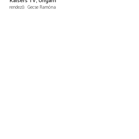
Kaisers TV, Ungarn
rendező
Gecse Ramóna