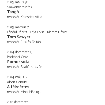
2025. május 30.
Sławomir Mrožek
Tangó
rendező
Keresztes Attila
2025. március 7.
Lénárd Róbert - Erős Ervin - Klemm Dávid
Tom Sawyer
rendező
Puskás Zoltán
2024. december 15.
Páskándi Géza
Pornokrácia
rendező
Szabó K. István
2024. május 8.
Albert Camus
A félreértés
rendező
Mihai Măniuțiu
2021. december 3.