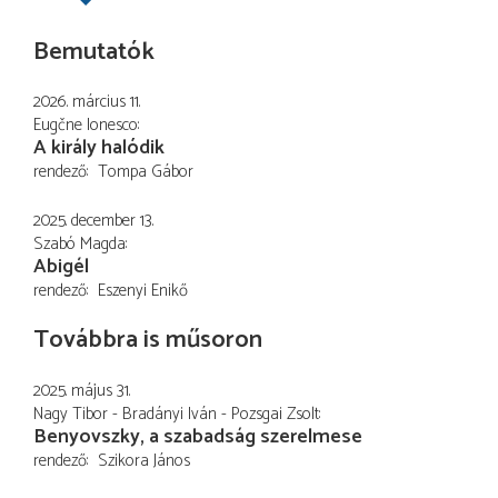
Bemutatók
2026. március 11.
Eugčne Ionesco
A király halódik
rendező
Tompa Gábor
2025. december 13.
Szabó Magda
Abigél
rendező
Eszenyi Enikő
Továbbra is műsoron
2025. május 31.
Nagy Tibor - Bradányi Iván - Pozsgai Zsolt
Benyovszky, a szabadság szerelmese
rendező
Szikora János